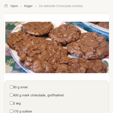
Hjem
»
Kager
»
De lækreste Chokolade cookies
50 g smør
400 g mørk chokolade, grofthakket
2 æg
170 g sukker