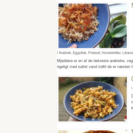
I
Arabisk
,
Egyptisk
,
Frokost
,
Hovedretter
,
Libane
Mjaddara er en af de lækreste arabiske, vege
rigeligt med saltet vand indtil de er næste
I
D
n