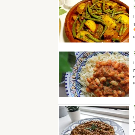
I
I
D
t
I
T
D