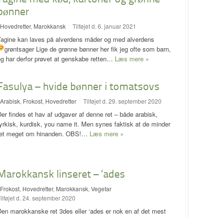
bønner
Hovedretter
,
Marokkansk
Tilføjet d. 6. januar 2021
Tagine kan laves på alverdens måder og med alverdens
grøntsager
Lige de grønne bønner her fik jeg ofte som barn,
og har derfor prøvet at genskabe retten…
Læs mere »
Fasulya – hvide bønner i tomatsovs
Arabisk
,
Frokost
,
Hovedretter
Tilføjet d. 29. september 2020
er findes et hav af udgaver af denne ret – både arabisk,
yrkisk, kurdisk, you name it. Men synes faktisk at de minder
ret meget om hinanden. OBS!…
Læs mere »
Marokkansk linseret – ‘ades
Frokost
,
Hovedretter
,
Marokkansk
,
Vegetar
ilføjet d. 24. september 2020
en marokkanske ret 3des eller ‘ades er nok en af det mest