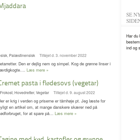
Mjaddara
SE N
SIDE
Har du 
bestemt
ind og 
sisk
,
Palæstinensisk
Tilføjet d. 3. november 2022
tarretter. Den er dejlig nem og simpel. Kog de grønne linser i
n færdigkogte….
Læs mere »
Cremet pasta i flødesovs (vegetar)
Frokost
,
Hovedretter
,
Vegetar
Tilføjet d. 9. august 2022
er er krig i verden og priserne er tårnhøje pt. Jeg læste for
yligt en artikel om, at mange danskere skærer ned på
kødforbruget, for at spare på…
Læs mere »
Tagine med kød, kartofler og grønne