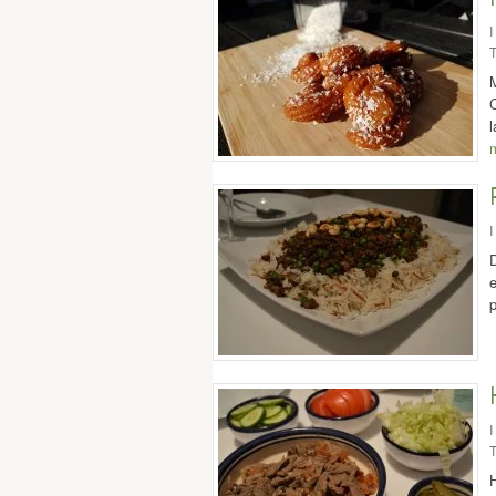
I
T
C
I
D
e
I
T