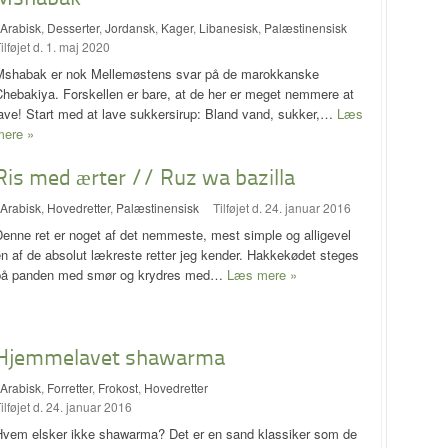
Arabisk
,
Desserter
,
Jordansk
,
Kager
,
Libanesisk
,
Palæstinensisk
ilføjet d. 1. maj 2020
Mshabak er nok Mellemøstens svar på de marokkanske
hebakiya. Forskellen er bare, at de her er meget nemmere at
lave! Start med at lave sukkersirup: Bland vand, sukker,…
Læs
mere »
Ris med ærter // Ruz wa bazilla
Arabisk
,
Hovedretter
,
Palæstinensisk
Tilføjet d. 24. januar 2016
enne ret er noget af det nemmeste, mest simple og alligevel
n af de absolut lækreste retter jeg kender. Hakkekødet steges
på panden med smør og krydres med…
Læs mere »
Hjemmelavet shawarma
Arabisk
,
Forretter
,
Frokost
,
Hovedretter
ilføjet d. 24. januar 2016
Hvem elsker ikke shawarma? Det er en sand klassiker som de