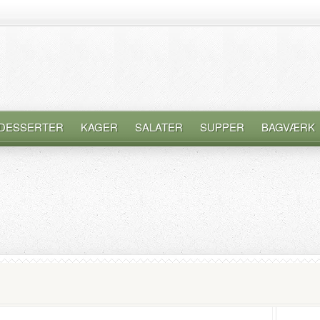
DESSERTER
KAGER
SALATER
SUPPER
BAGVÆRK