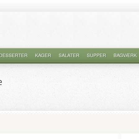
DESSERTER
KAGER
SALATER
SUPPER
BAGVÆRK
e