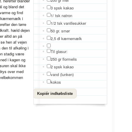
200 gr mel
t. herefter blander
ål og bland det
3 spsk kakao
 varme og find
1/ tsk natron
g kærnemælk i
1/2 tsk vanillesukker
efter den tørre
kraft. hæld dejen
50 gr. smør
r altid an på
2,5 dl kærnemælk
 se hen af vejen
den til afkøling i
Til glasur:
en stadig være
250 gr flormelis
 ned i kagen og
asuren skal ikke
2 spsk kakao
 drys over med
vand (lunken)
n/velbekommen
kokos
Kopiér indkøbsliste