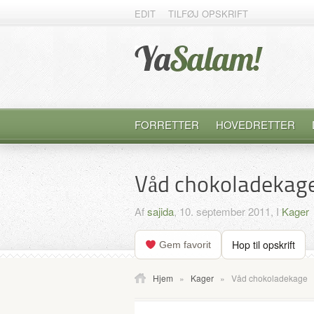
EDIT
TILFØJ OPSKRIFT
FORRETTER
HOVEDRETTER
Våd chokoladekag
Af
sajida
, 10. september 2011, I
Kager
Hop til opskrift
Gem favorit
Hjem
»
Kager
»
Våd chokoladekage