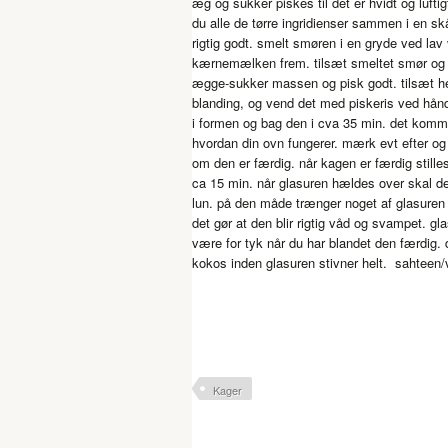
æg og sukker piskes til det er hvidt og luftig
du alle de tørre ingridienser sammen i en sk
rigtig godt. smelt smøren i en gryde ved lav
kærnemælken frem. tilsæt smeltet smør o
ægge-sukker massen og pisk godt. tilsæt her
blanding, og vend det med piskeris ved hånd
i formen og bag den i cva 35 min. det komme
hvordan din ovn fungerer. mærk evt efter og
om den er færdig. når kagen er færdig stilles 
ca 15 min. når glasuren hældes over skal d
lun. på den måde trænger noget af glasuren
det gør at den blir rigtig våd og svampet. gl
være for tyk når du har blandet den færdig.
kokos inden glasuren stivner helt. sahtee
Kager