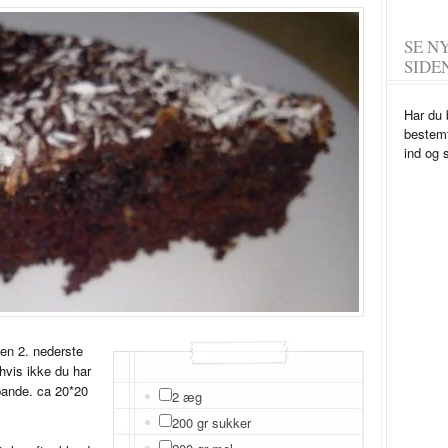
SE N
SIDE
Har du 
bestemt
ind og 
den 2. nederste
hvis ikke du har
pande. ca 20*20
2 æg
200 gr sukker