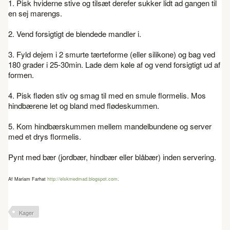
1. Pisk hviderne stive og tilsæt derefer sukker lidt ad gangen til
en sej marengs.
2. Vend forsigtigt de blendede mandler i.
3. Fyld dejem i 2 smurte tærteforme (eller silikone) og bag ved
180 grader i 25-30min. Lade dem køle af og vend forsigtigt ud af
formen.
4. Pisk fløden stiv og smag til med en smule flormelis. Mos
hindbærene let og bland med flødeskummen.
5. Kom hindbærskummen mellem mandelbundene og server
med et drys flormelis.
Pynt med bær (jordbær, hindbær eller blåbær) inden servering.
Af Mariam Farhat
http://elskmedmad.blogspot.com
.
Kager