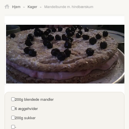
Hjem
»
Kager
»
Mandelbunde m. hindbærskum
200g blendede mandler
6 æggehvider
200g sukker
-