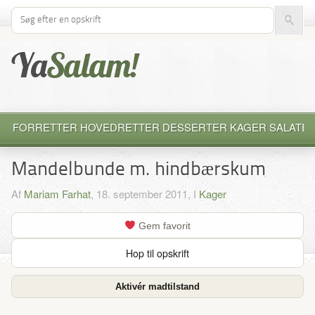
Søg efter opskrift
FORRETTER
HOVEDRETTER
DESSERTER
KAGER
SALATE
Mandelbunde m. hindbærskum
Af
Mariam Farhat
, 18. september 2011, I
Kager
Gem favorit
Hop til opskrift
Aktivér madtilstand