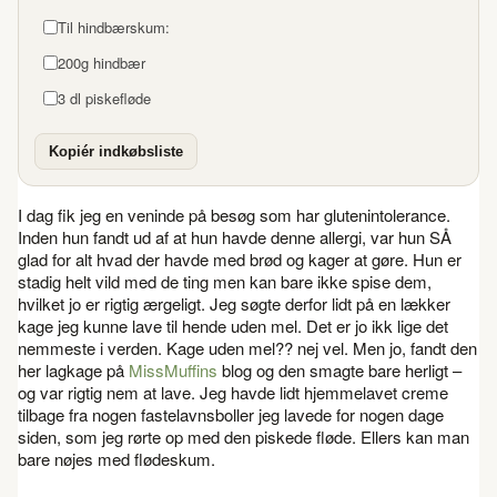
Til hindbærskum:
200g hindbær
3 dl piskefløde
Kopiér indkøbsliste
I dag fik jeg en veninde på besøg som har glutenintolerance.
Inden hun fandt ud af at hun havde denne allergi, var hun SÅ
glad for alt hvad der havde med brød og kager at gøre. Hun er
stadig helt vild med de ting men kan bare ikke spise dem,
hvilket jo er rigtig ærgeligt. Jeg søgte derfor lidt på en lækker
kage jeg kunne lave til hende uden mel. Det er jo ikk lige det
nemmeste i verden. Kage uden mel?? nej vel. Men jo, fandt den
her lagkage på
MissMuffins
blog og den smagte bare herligt –
og var rigtig nem at lave. Jeg havde lidt hjemmelavet creme
tilbage fra nogen fastelavnsboller jeg lavede for nogen dage
siden, som jeg rørte op med den piskede fløde. Ellers kan man
bare nøjes med flødeskum.