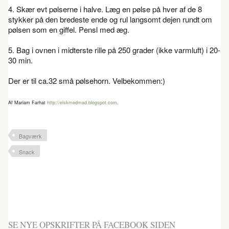
4. Skær evt pølserne i halve. Læg en pølse på hver af de 8
stykker på den bredeste ende og rul langsomt dejen rundt om
pølsen som en giffel. Pensl med æg.
5. Bag i ovnen i midterste rille på 250 grader (ikke varmluft) i 20-
30 min.
Der er til ca.32 små pølsehorn. Velbekommen:)
Af Mariam Farhat
http://elskmedmad.blogspot.com
.
Bagværk
Snack
SE NYE OPSKRIFTER PÅ FACEBOOK SIDEN