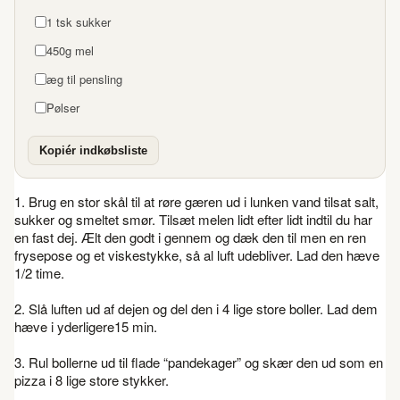
1 tsk sukker
450g mel
æg til pensling
Pølser
Kopiér indkøbsliste
1. Brug en stor skål til at røre gæren ud i lunken vand tilsat salt,
sukker og smeltet smør. Tilsæt melen lidt efter lidt indtil du har
en fast dej. Ælt den godt i gennem og dæk den til men en ren
frysepose og et viskestykke, så al luft udebliver. Lad den hæve
1/2 time.
2. Slå luften ud af dejen og del den i 4 lige store boller. Lad dem
hæve i yderligere15 min.
3. Rul bollerne ud til flade “pandekager” og skær den ud som en
pizza i 8 lige store stykker.