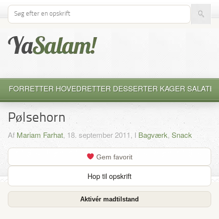
Søg efter opskrift
FORRETTER
HOVEDRETTER
DESSERTER
KAGER
SALATE
Pølsehorn
Af
Mariam Farhat
, 18. september 2011, I
Bagværk
,
Snack
Gem favorit
Hop til opskrift
Aktivér madtilstand