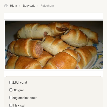
Hjem
»
Bagværk
»
Pølsehorn
2,5dl vand
50g gær
50g smeltet smør
1 tsk salt