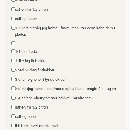
saften fra 1/2 citron
salt og peber
1 rulle butterdej jeg købte i føtex, man kan også købe dem i
plader.
1/4 liter fløde
1 lille løg finthakket
2 fed hvidløg finthakket
3 champignoner i tynde skiver
Spinat (jeg havde hele frosne spinatblade, brugte 3-4 kugler)
3-4 saftige cherrytomater hakket i mindre tern
saften fra 1/2 citron
salt og peber
lidt frisk revet muskatnød