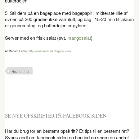
butterdejen.
5. Stil dem på en bageplade med bagepapir i midterste rille af
ovnen på 200 grader- ikke varmluft, og bag i 15-20 min til laksen
er gennemstegt og butterdejen er gylden.
Server med en frisk salat (evt.
mangosalat
)
Af Mariam Farhat
http://elskmedmad.blogspot.com
.
Hovedretter
SE NYE OPSKRIFTER PÅ FACEBOOK SIDEN
Har du brug for en bestemt opskrift? Et tips til en bestemt ret?
Synes godt om facebook siden og hop ind og spørg de andre!