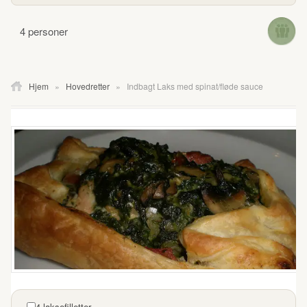
4 personer
Hjem
»
Hovedretter
»
Indbagt Laks med spinat/fløde sauce
4 laksefilletter