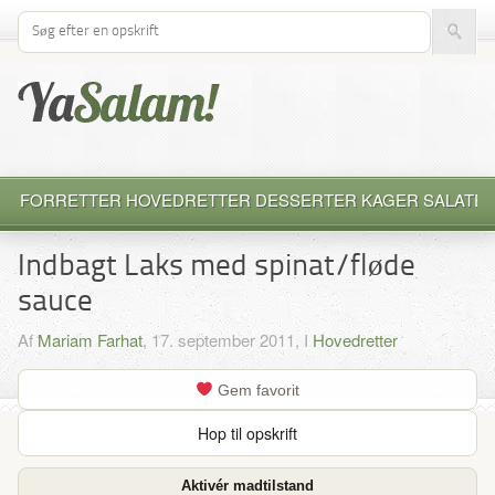
Søg efter opskrift
FORRETTER
HOVEDRETTER
DESSERTER
KAGER
SALATE
Indbagt Laks med spinat/fløde
sauce
Af
Mariam Farhat
, 17. september 2011, I
Hovedretter
Gem favorit
Hop til opskrift
Aktivér madtilstand