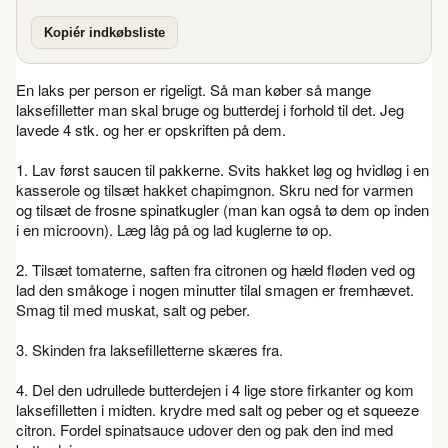
Kopiér indkøbsliste
En laks per person er rigeligt. Så man køber så mange
laksefilletter man skal bruge og butterdej i forhold til det. Jeg
lavede 4 stk. og her er opskriften på dem.
1. Lav først saucen til pakkerne. Svits hakket løg og hvidløg i en
kasserole og tilsæt hakket chapimgnon. Skru ned for varmen
og tilsæt de frosne spinatkugler (man kan også tø dem op inden
i en microovn). Læg låg på og lad kuglerne tø op.
2. Tilsæt tomaterne, saften fra citronen og hæld fløden ved og
lad den småkoge i nogen minutter tilal smagen er fremhævet.
Smag til med muskat, salt og peber.
3. Skinden fra laksefilletterne skæres fra.
4. Del den udrullede butterdejen i 4 lige store firkanter og kom
laksefilletten i midten. krydre med salt og peber og et squeeze
citron. Fordel spinatsauce udover den og pak den ind med