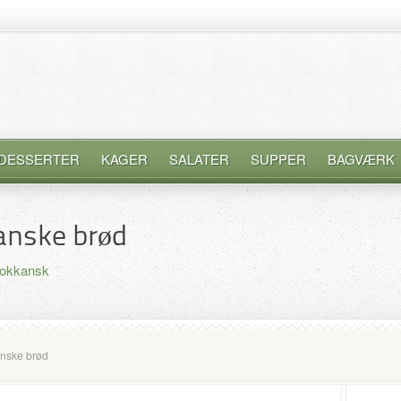
DESSERTER
KAGER
SALATER
SUPPER
BAGVÆRK
anske brød
okkansk
nske brød