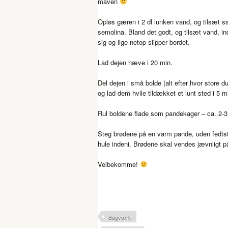
maven
Opløs gæren i 2 dl lunken vand, og tilsæt sa
semolina. Bland det godt, og tilsæt vand, in
sig og lige netop slipper bordet.
Lad dejen hæve i 20 min.
Del dejen i små bolde (alt efter hvor store d
og lad dem hvile tildækket et lunt sted i 5 m
Rul boldene flade som pandekager – ca. 2-
Steg brødene på en varm pande, uden fedtst
hule indeni. Brødene skal vendes jævnligt 
Velbekomme!
Bagværk