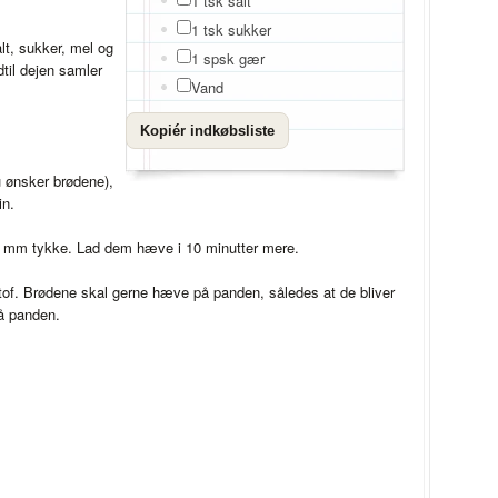
1 tsk salt
1 tsk sukker
lt, sukker, mel og
1 spsk gær
dtil dejen samler
Vand
Kopiér indkøbsliste
u ønsker brødene),
in.
3 mm tykke. Lad dem hæve i 10 minutter mere.
of. Brødene skal gerne hæve på panden, således at de bliver
på panden.