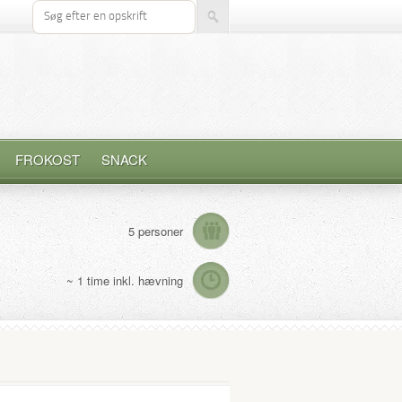
Søg efter opskrift
FROKOST
SNACK
5 personer
~ 1 time inkl. hævning