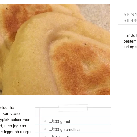
SE N
SIDE
Har du 
bestemt
ind og 
tset fra
et kan være
Typisk spiser man
300 g mel
d, men jeg kan
200 g semolina
e ligger så tungt i