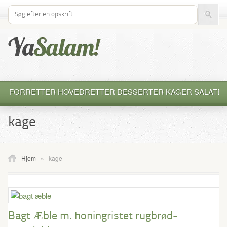
Søg efter opskrift
FORRETTER
HOVEDRETTER
DESSERTER
KAGER
SALATE
kage
Hjem
»
kage
Bagt Æble m. honingristet rugbrød-