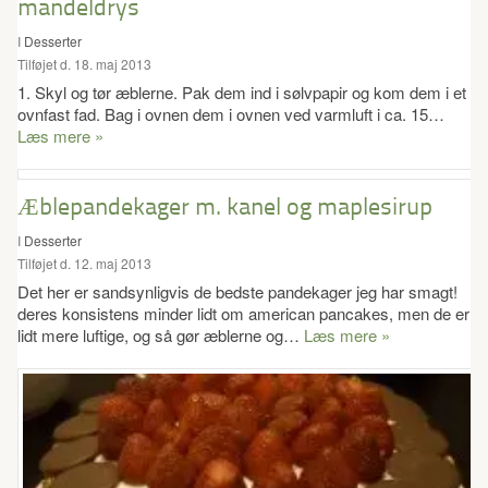
mandeldrys
I
Desserter
Tilføjet d. 18. maj 2013
1. Skyl og tør æblerne. Pak dem ind i sølvpapir og kom dem i et
ovnfast fad. Bag i ovnen dem i ovnen ved varmluft i ca. 15…
Læs mere »
Æblepandekager m. kanel og maplesirup
I
Desserter
Tilføjet d. 12. maj 2013
Det her er sandsynligvis de bedste pandekager jeg har smagt!
deres konsistens minder lidt om american pancakes, men de er
lidt mere luftige, og så gør æblerne og…
Læs mere »