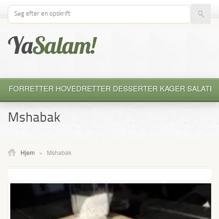
Søg efter opskrift
FORRETTER
HOVEDRETTER
DESSERTER
KAGER
SALATE
Mshabak
Hjem
»
Mshabak