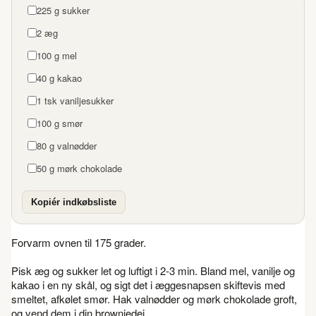
225 g sukker
2 æg
100 g mel
40 g kakao
1 tsk vaniljesukker
100 g smør
80 g valnødder
50 g mørk chokolade
Kopiér indkøbsliste
Forvarm ovnen til 175 grader.
Pisk æg og sukker let og luftigt i 2-3 min. Bland mel, vanilje og
kakao i en ny skål, og sigt det i æggesnapsen skiftevis med
smeltet, afkølet smør. Hak valnødder og mørk chokolade groft,
og vend dem i din browniedej.