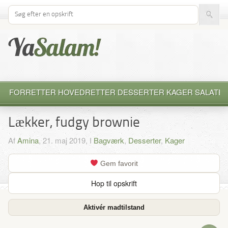
Søg efter opskrift
FORRETTER
HOVEDRETTER
DESSERTER
KAGER
SALATE
Lækker, fudgy brownie
Af
Amina
, 21. maj 2019, I
Bagværk
,
Desserter
,
Kager
Gem favorit
Hop til opskrift
Aktivér madtilstand