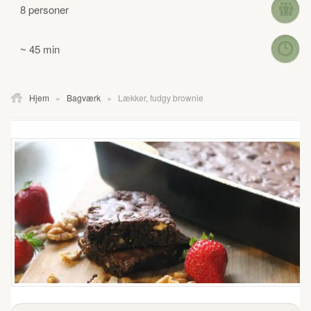
8 personer
~ 45 min
Hjem
»
Bagværk
»
Lækker, fudgy brownie