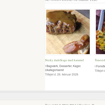
Sticky dadelkage med karamel
Tunesis
I
Bagværk
,
Desserter
,
Kager
,
I
Forrett
Ukategoriseret
Tilføjet
Tilføjet d. 26. februar 2026