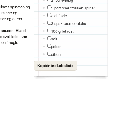
2 fed hvidløg
 tilsæt spinaten og
5 portioner frossen spinat
fraiche og
2 dl fløde
eber og citron.
3 spsk cremefraiche
i saucen. Bland
100 g fetaost
levet kold, kan
salt
ten i nogle
peber
citron
Kopiér indkøbsliste