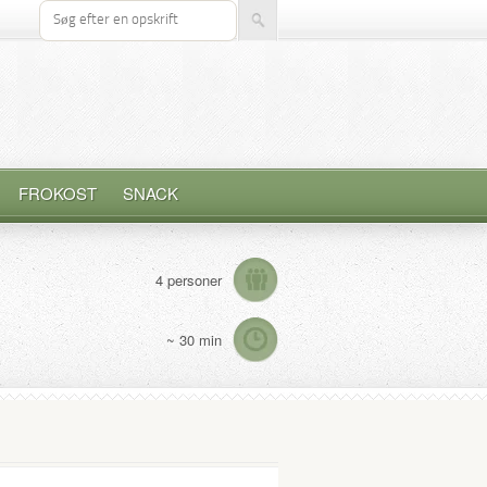
Søg efter opskrift
FROKOST
SNACK
4 personer
~ 30 min