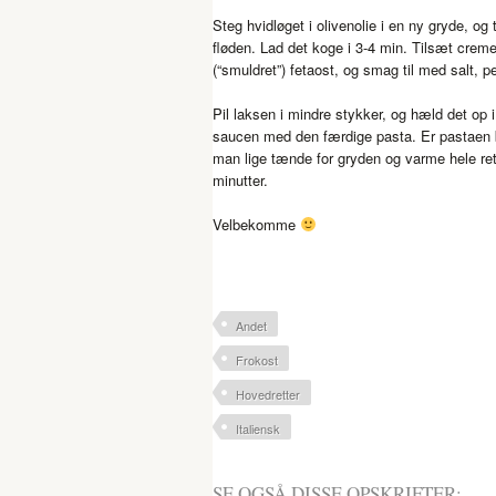
Steg hvidløget i olivenolie i en ny gryde, og
fløden. Lad det koge i 3-4 min. Tilsæt creme
(“smuldret”) fetaost, og smag til med salt, p
Pil laksen i mindre stykker, og hæld det op 
saucen med den færdige pasta. Er pastaen b
man lige tænde for gryden og varme hele ret
minutter.
Velbekomme
Andet
Frokost
Hovedretter
Italiensk
SE OGSÅ DISSE OPSKRIFTER: