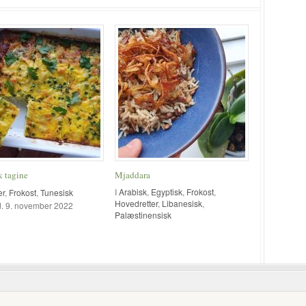
k tagine
Mjaddara
I
Arabisk
,
Egyptisk
,
Frokost
,
er
,
Frokost
,
Tunesisk
Hovedretter
,
Libanesisk
,
 d. 9. november 2022
Palæstinensisk
Tilføjet d. 3. november 2022