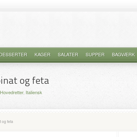
DESSERTER
KAGER
SALATER
SUPPER
BAGVÆRK
inat og feta
Hovedretter
,
Italiensk
 og feta