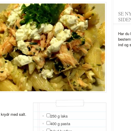
SE N
SIDE
Har du 
bestemt
ind og 
 krydr med salt.
250 g laks
400 g pasta