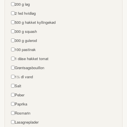
200 g løg
2 fed hvidløg
500 g hakket kyllingekød
300 g squash
300 g gulerod
100 pastinak
1 dåse hakket tomat
Grøntsagsbouillon
1½ dl vand
Salt
Peber
Paprika
Rosmarin
Lasagneplader