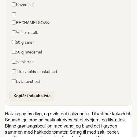
Reven ost
BECHAMELSOVS:
½ liter mælk
50 g smør
50 g hvedemel
½ tsk salt
1 knivspids muskatnød
Evt. revet ost
Kopiér indkøbsliste
Hak løg og hvidløg, og svits det i olivenolie. Tilsæt hakkekøddet.
Squash, gulerod og pastinak rives på et rivejern, og tilsættes.
Bland grøntsagsbouillon med vand, og bland det i gryden
sammen med hakkede tomater. Smag til med salt, peber,