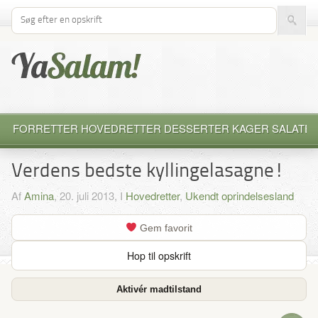
Søg efter opskrift
FORRETTER
HOVEDRETTER
DESSERTER
KAGER
SALATE
Verdens bedste kyllingelasagne!
Af
Amina
, 20. juli 2013, I
Hovedretter
,
Ukendt oprindelsesland
Gem favorit
Hop til opskrift
Aktivér madtilstand