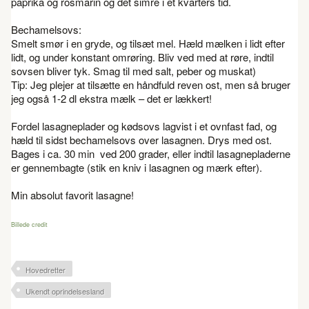
paprika og rosmarin og det simre i et kvarters tid.
Bechamelsovs:
Smelt smør i en gryde, og tilsæt mel. Hæld mælken i lidt efter
lidt, og under konstant omrøring. Bliv ved med at røre, indtil
sovsen bliver tyk. Smag til med salt, peber og muskat)
Tip: Jeg plejer at tilsætte en håndfuld reven ost, men så bruger
jeg også 1-2 dl ekstra mælk – det er lækkert!
Fordel lasagneplader og kødsovs lagvist i et ovnfast fad, og
hæld til sidst bechamelsovs over lasagnen. Drys med ost.
Bages i ca. 30 min ved 200 grader, eller indtil lasagnepladerne
er gennembagte (stik en kniv i lasagnen og mærk efter).
Min absolut favorit lasagne!
Billede credit
Hovedretter
Ukendt oprindelsesland