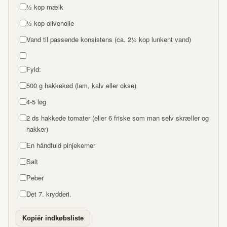
½ kop mælk
½ kop olivenolie
Vand til passende konsistens (ca. 2½ kop lunkent vand)
Fyld:
500 g hakkekød (lam, kalv eller okse)
4-5 løg
2 ds hakkede tomater (eller 6 friske som man selv skræller og
hakker)
En håndfuld pinjekerner
Salt
Peber
Det 7. krydderi.
Kopiér indkøbsliste