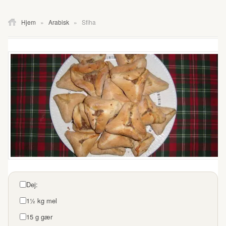
Hjem
»
Arabisk
»
Sfiha
Dej:
1½ kg mel
15 g gær