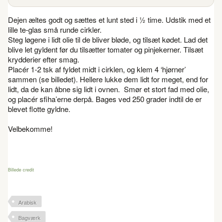
Dejen æltes godt og sættes et lunt sted i ½ time. Udstik med et
lille te-glas små runde cirkler.
Steg løgene i lidt olie til de bliver bløde, og tilsæt kødet. Lad det
blive let gyldent før du tilsætter tomater og pinjekerner. Tilsæt
krydderier efter smag.
Placér 1-2 tsk af fyldet midt i cirklen, og klem 4 ‘hjørner’
sammen (se billedet). Hellere lukke dem lidt for meget, end for
lidt, da de kan åbne sig lidt i ovnen. Smør et stort fad med olie,
og placér sfiha’erne derpå. Bages ved 250 grader indtil de er
blevet flotte gyldne.
Velbekomme!
Billede credit
Arabisk
Bagværk