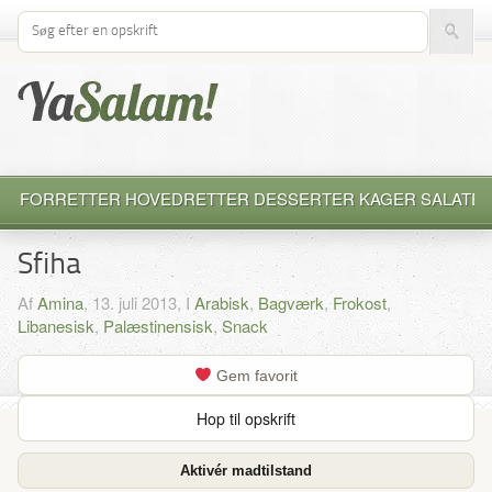
Søg efter opskrift
FORRETTER
HOVEDRETTER
DESSERTER
KAGER
SALATE
Sfiha
Af
Amina
, 13. juli 2013, I
Arabisk
,
Bagværk
,
Frokost
,
Libanesisk
,
Palæstinensisk
,
Snack
Gem favorit
Hop til opskrift
Aktivér madtilstand