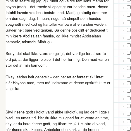
mine to søstre og jeg, gik rundt og kaldte familiens mama for
hoyoo (mor) – det troede vi oprigtigt var hendes navn. Hoyoo
Istahil lavede verdens bedste mad. Mad jeg stadig drømmer
om den dag i dag. I mean, noget så simpelt som hendes
spaghetti med kød og kartofler var bare af en anden verden.
Savler helt bare ved tanken. Så denne opskrift er dedikeret til
min kære Abdisalaan familie, og ikke mindst Abdisalaan
hamselv, rahimahuAllah <3
Sorry, det skal ikke være sørgeligt, det var lige for at sætte
ord på, at der ligger følelser i det her for mig. Den mad var en
stor del af min barndom.
Okay, sådan helt generelt – den her ret er fantastisk! Intet
slår Hoyoos mad, men må indrømme at denne opskrift ikke er
langt fra..
_____________________
Skyl risene godt i koldt vand (ikke iskoldt), og lad dem ligge i
blød i en times tid. Har du ikke mulighed for at vente en time,
skyller du bare risene godt, og tilsætter ½-1 ekstra dl vand,
når risene skal koges. Anbefaler dog klart, at de lægges i