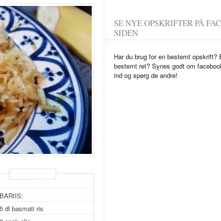
SE NYE OPSKRIFTER PÅ FA
SIDEN
Har du brug for en bestemt opskrift? Et
bestemt ret? Synes godt om faceboo
ind og spørg de andre!
BARIIS:
5 dl basmati ris