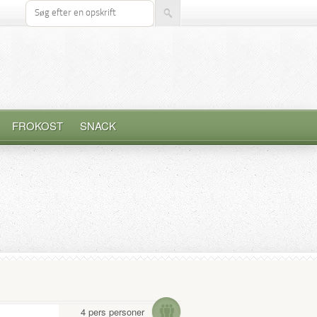
Søg efter opskrift
FROKOST
SNACK
4 pers personer