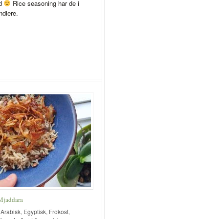
ud
Rice seasoning har de i
dlere.
Mjaddara
I
Arabisk
,
Egyptisk
,
Frokost
,