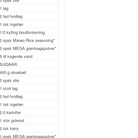
3 spsk olie
1 løg
2 fed hvidløg
1 tsk ingefær
1/2 kylling bouillonterning
2 spsk Marwo Rice seasoning*
2 spsk MEGA grøntsagspulver*
5 dl kogende vand
SUQAAR:
400 g oksekød
3 spsk olie
1 stort løg
2 fed hvidløg
1 tsk ingefær
2-3 kartofler
1 stor gulerod
2 tsk karry
1 spsk MEGA grøntsagspulver*