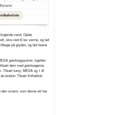
Bananer
indkøbsliste
et kogende vand. Opløs
dt, skru ned til lav varme, og lad
 tilbage på gryden, og lad risene
 MEGA grøntsagspulver, ingefær
g tilsæt dem med grøntsagerne,
in. Tilsæt karry, MEGA og 1 dl
 du ønsker. Tilsæt finthakket
 den umami, som denne ret har.