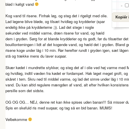
blød i køligt vand
Kog vand til risene. Finhak løg, og steg det i rigeligt med olie.
Kopiér 
Lad løgene blive bløde, og tilsæt hvidløg og krydderier (spar
endelig ikke på krydderierne ;)). Lad det stege i nogle
sekunder ved middel varme, dræn risene for vand, og hæld
dem i gryden. Sørg for at blande krydderier og ris godt, før du tilsætter d
bouillonterningen i lidt af det kogende vand, og hæld det i gryden. Bland go
risene koge under låg i 10 min. Rør herefter rundt i gryden igen, sæt lågen
stå og trække mens du laver suqaar.
Skær kødet i mundrette stykker, og steg det af i olie ved høj varme med
og hvidløg, indtil væden fra kødet er fordampet. Hak løget meget groft, o
skåret i tern. Skru ned til middel varme, og lad det simre under låg i 10 m
vand. Du kan altid regulere mængden af vand, alt efter hvilken konsistens
persille som det sidste.
OG OG OG… NEJ, denne ret kan ikke spises uden banan!!! Så misser du
Spis en skefuld ris med suqaar, og tag så en bid banan. MUMS!
Velbekomme