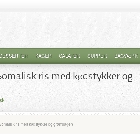
DESSERTER
KAGER
SALATER
SUPPER
BAGVÆRK
(Somalisk ris med kødstykker og
sk
(Somalisk ris med kødstykker og grøntsager)