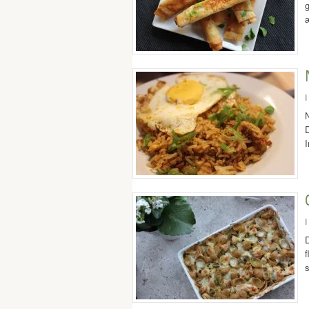
g
I
N
D
I
D
f