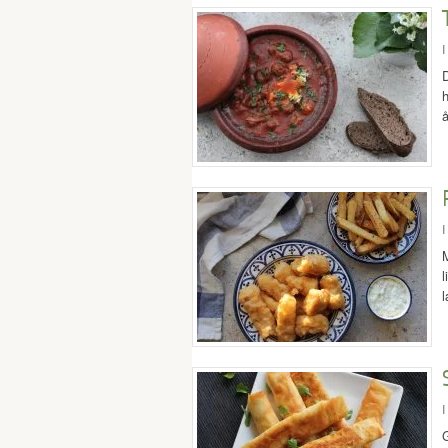
I
D
h
I
M
l
I