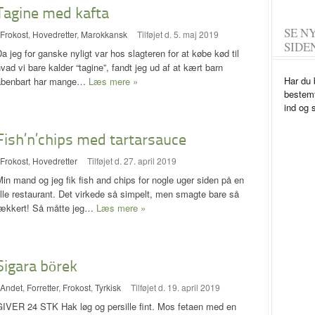
Tagine med kafta
SE N
Frokost
,
Hovedretter
,
Marokkansk
Tilføjet d. 5. maj 2019
SIDE
a jeg for ganske nyligt var hos slagteren for at købe kød til
vad vi bare kalder “tagine”, fandt jeg ud af at kært barn
Har du 
åbenbart har mange…
Læs mere »
bestemt
ind og 
Fish’n’chips med tartarsauce
Frokost
,
Hovedretter
Tilføjet d. 27. april 2019
in mand og jeg fik fish and chips for nogle uger siden på en
ille restaurant. Det virkede så simpelt, men smagte bare så
lækkert! Så måtte jeg…
Læs mere »
Sigara börek
Andet
,
Forretter
,
Frokost
,
Tyrkisk
Tilføjet d. 19. april 2019
GIVER 24 STK Hak løg og persille fint. Mos fetaen med en