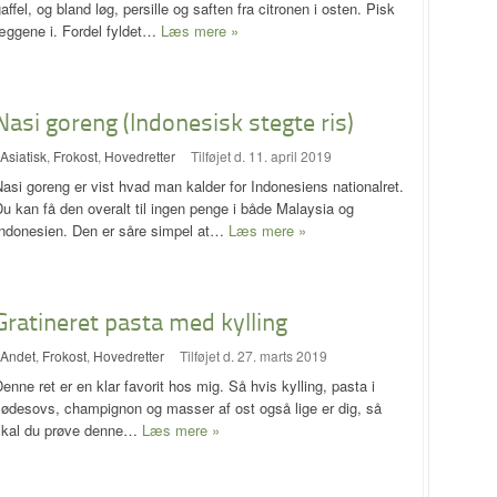
affel, og bland løg, persille og saften fra citronen i osten. Pisk
æggene i. Fordel fyldet…
Læs mere »
Nasi goreng (Indonesisk stegte ris)
Asiatisk
,
Frokost
,
Hovedretter
Tilføjet d. 11. april 2019
asi goreng er vist hvad man kalder for Indonesiens nationalret.
u kan få den overalt til ingen penge i både Malaysia og
Indonesien. Den er såre simpel at…
Læs mere »
Gratineret pasta med kylling
Andet
,
Frokost
,
Hovedretter
Tilføjet d. 27. marts 2019
enne ret er en klar favorit hos mig. Så hvis kylling, pasta i
lødesovs, champignon og masser af ost også lige er dig, så
skal du prøve denne…
Læs mere »