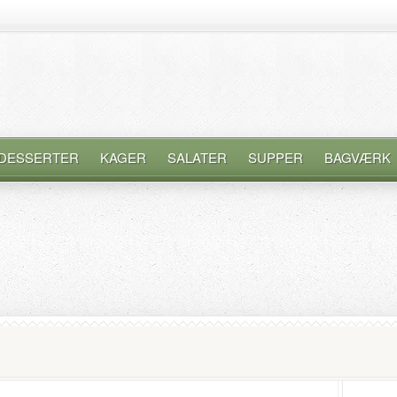
DESSERTER
KAGER
SALATER
SUPPER
BAGVÆRK